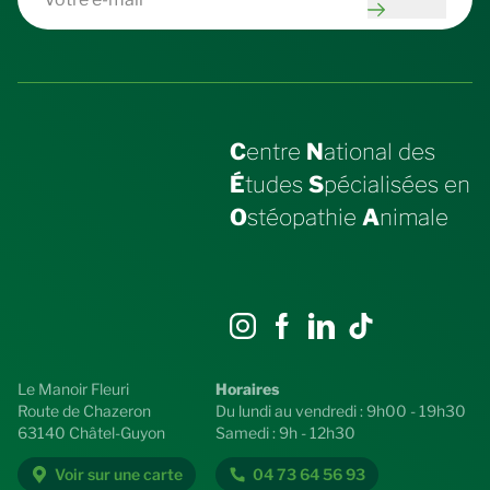
C
entre
N
ational des
É
tudes
S
pécialisées en
O
stéopathie
A
nimale
Le Manoir Fleuri
Horaires
Route de Chazeron
Du lundi au vendredi : 9h00 - 19h30
63140 Châtel-Guyon
Samedi : 9h - 12h30
Voir sur une carte
04 73 64 56 93